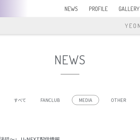
NEWS
PROFILE
GALLERY
NEWS
すべて
FANCLUB
MEDIA
OTHER
廷～』 U-NEXT配信情報