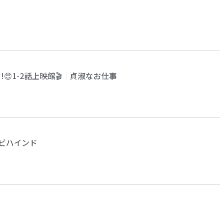
😍1-2話上映館🎬｜貞淑なお仕事
話ビハインド