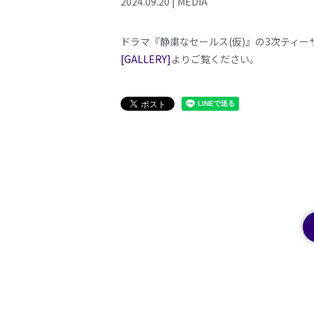
2024
.
09
.
20
|
MEDIA
ドラマ『静粛なセールス(仮)』の3次ティ
[GALLERY]
よりご覧ください。