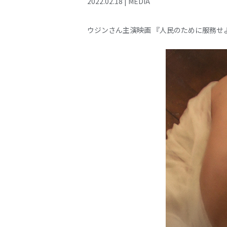
2022
.
02
.
18
|
MEDIA
ウジンさん主演映画 『人民のために服務せ