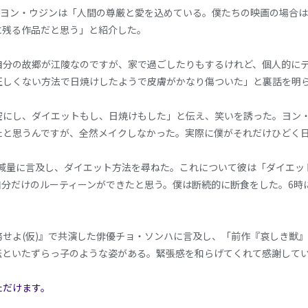
てヨン・ウジンは「人間の尊厳と愛を込めている。僕たちの映画の場合
に残る作品だと思う」と紹介した。
自分の故郷が江陵なのですが、家で過ごしたりもするけれど、個人的に
正しくない方法で日焼けしたようで皮膚がかなり傷ついた」と裏話を明
空にし、ダイエットもし、日焼けもした」と伝え、笑いを誘った。ヨン
たと思うんですが、全然メイクしなかった。実際に僕がそれだけひどく
g減量に言及し、ダイエット方法を尋ねた。これについて彼は「ダイエ
分だけのルーティーンができたと思う。僕は断続的に断食をした。6時
せよ(仮)』で共演した俳優チョ・ソンハに言及し、「前作『哀しき獣
転といたずらっ子のような姿がある。緊張感を和らげてくれて感謝して
ただけます。