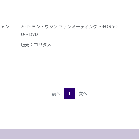
ファン
2019 ヨン・ウジン ファンミーティング ～FOR YO
U～ DVD
販売：コリタメ
(current)
前へ
1
次へ