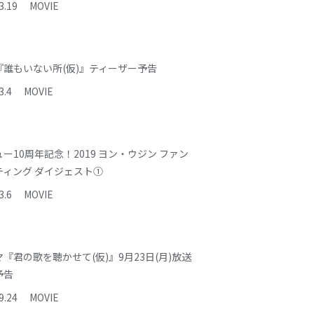
3
.
19
MOVIE
『誰もいない所(仮)』ティーザー予告
3
.
4
MOVIE
ー10周年記念！2019 ヨン・ウジン ファン
ティング ダイジェスト①
3
.
6
MOVIE
『君の歌を聴かせて(仮)』9月23日(月)放送
予告
9
.
24
MOVIE