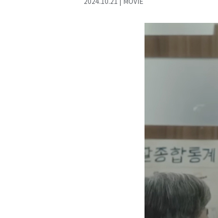
2024
.
10
.
21
|
MOVIE