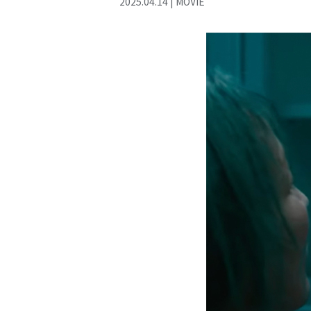
2025
.
04
.
14
|
MOVIE